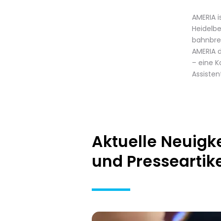
AMERIA 
Heidelbe
bahnbrec
AMERIA d
– eine K
Assiste
Aktuelle Neuigk
und Presseartik