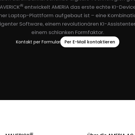
AI
MAVERICK
entwickelt AMERIA das erste echte KI-Devic
iner Laptop-Plattform aufgebaut ist – eine Kombinati
lligenter Software, einem revolutionären KI-Assistente
einem schlanken Formfaktor.
Kontakt per Formular
Per E-Mail kontaktieren
AI