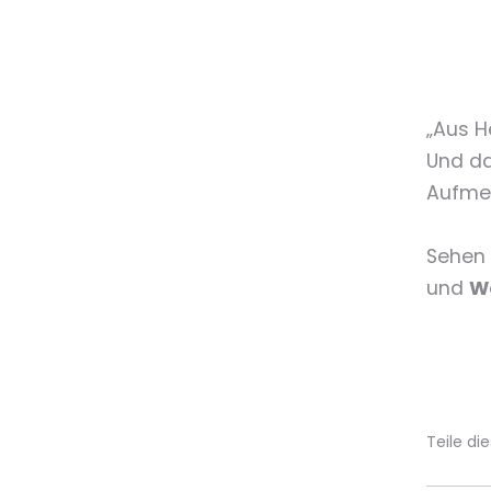
„Aus H
Und da
Aufmer
Sehen 
und
W
Teile die