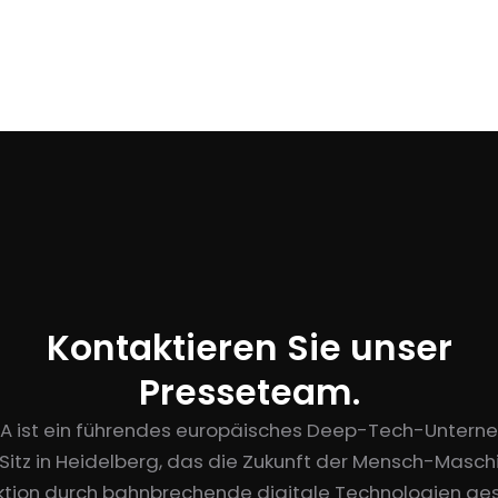
Kontaktieren Sie unser
Presseteam.
A ist ein führendes europäisches Deep-Tech-Unter
 Sitz in Heidelberg, das die Zukunft der Mensch-Masch
ktion durch bahnbrechende digitale Technologien ges