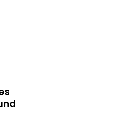
es
 und