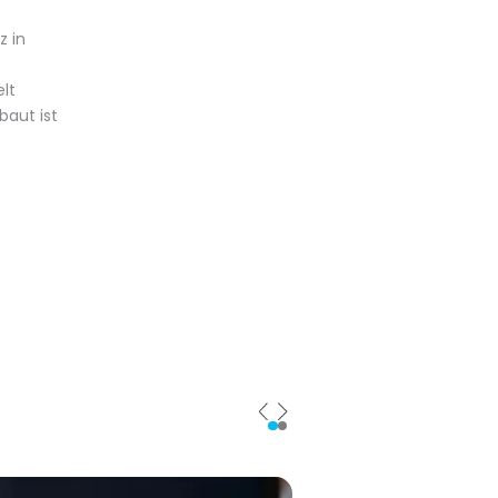
z in
lt
baut ist