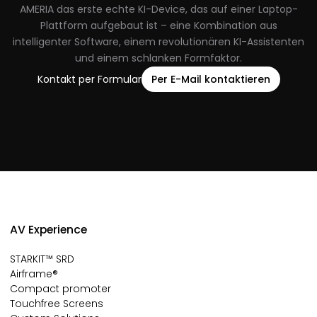
AMERIA das erste echte KI-Device, das auf einer Laptop-
Plattform aufgebaut ist – eine Kombination aus
intelligenter Software, einem revolutionären KI-Assistenten
und einem schlanken Formfaktor.
Kontakt per Formular
Per E-Mail kontaktieren
AV Experience
STARKIT™ SRD
Airframe®
Compact promoter
Touchfree Screens